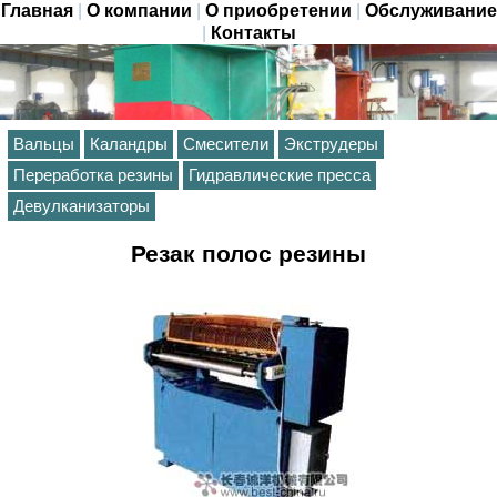
Главная
|
О компании
|
О приобретении
|
Обслуживание
|
Контакты
Вальцы
Каландры
Смесители
Экструдеры
Переработка резины
Гидравлические пресса
Девулканизаторы
Резак полос резины