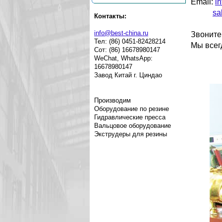
Email:
i
sa
Контакты:
info@best-china.ru
Звоните
Тел: (86) 0451-82428214
Мы всег
Сот: (86) 16678980147
WeChat, WhatsApp:
16678980147
Завод Китай г. Циндао
Производим
Оборудование по резине
Гидравлические пресса
Вальцовое оборудование
Экструдеры для резины