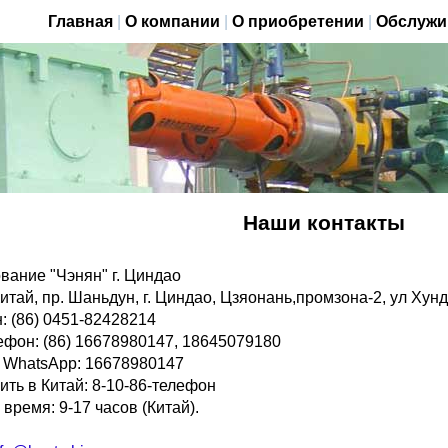
Главная
|
О компании
|
О приобретении
|
Обслужи
Наши контакты
вание "Чэнян" г. Циндао
итай, пр. Шаньдун, г. Циндао, Цзяонань,промзона-2, ул Хун
: (86) 0451-82428214
лефон: (86) 16678980147, 18645079180
 WhatsApp: 16678980147
ить в Китай: 8-10-86-телефон
время: 9-17 часов (Китай).