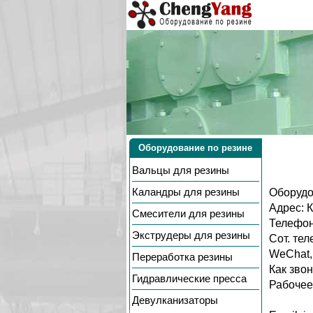
Оборудование по резине
Вальцы
для резины
Каландры
для резины
Оборудо
Адрес: К
Смесители
для резины
Телефон
Экструдеры
для резины
Сот. те
WeChat,
Переработка резины
Как звон
Гидравлические пресса
Рабочее 
Девулканизаторы