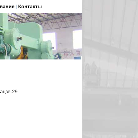
вание
|
Контакты
дацзе-29