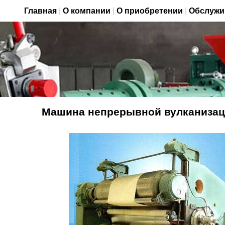
Главная
|
О компании
|
О приобретении
|
Обслужи
Машина непрерывной вулканизац