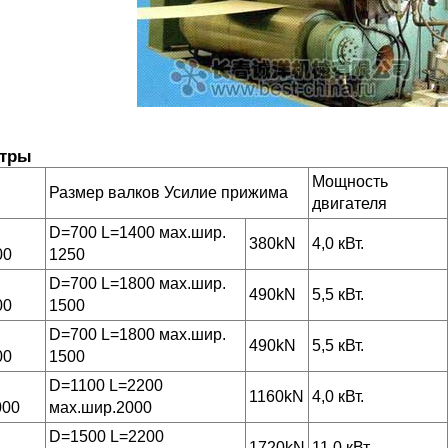
етры
Мощность
Размер валков Усилие прижима
двигателя
D=700 L=1400 мах.шир.
380kN
4,0 кВт.
00
1250
D=700 L=1800 мах.шир.
490kN
5,5 кВт.
00
1500
D=700 L=1800 мах.шир.
490kN
5,5 кВт.
00
1500
D=1100 L=2200
1160kN
4,0 кВт.
000
мах.шир.2000
D=1500 L=2200
1720kN
11,0 кВт.