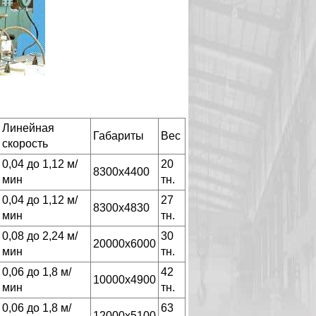
Линейная
Габариты
Вес
скорость
0,04 до 1,12 м/
20
8300х4400
мин
тн.
0,04 до 1,12 м/
27
8300х4830
мин
тн.
0,08 до 2,24 м/
30
20000х6000
мин
тн.
0,06 до 1,8 м/
42
10000х4900
мин
тн.
0,06 до 1,8 м/
63
12000х5100