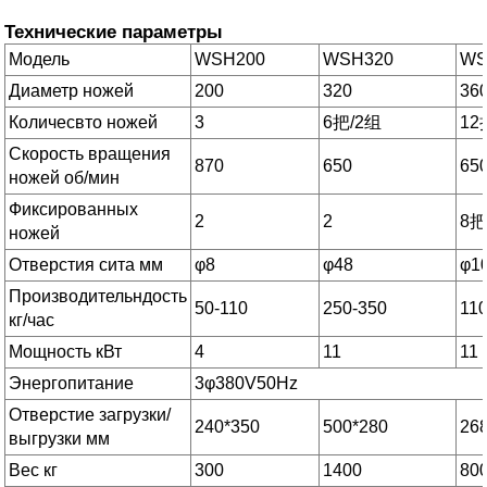
Технические параметры
Модель
WSH200
WSH320
WS
Диаметр ножей
200
320
36
Количесвто ножей
3
6把/2组
12
Скорость вращения
870
650
65
ножей об/мин
Фиксированных
2
2
8把
ножей
Отверстия сита мм
φ8
φ48
φ1
Производительндость
50-110
250-350
110
кг/час
Мощность кВт
4
11
11
Энергопитание
3φ380V50Hz
Отверстие загрузки/
240*350
500*280
26
выгрузки мм
Вес кг
300
1400
80