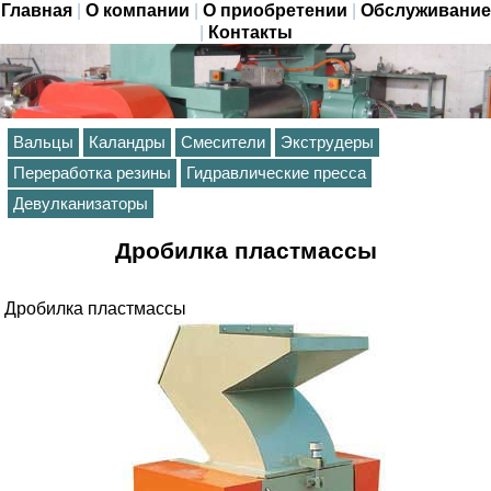
Главная
|
О компании
|
О приобретении
|
Обслуживание
|
Контакты
Вальцы
Каландры
Смесители
Экструдеры
Переработка резины
Гидравлические пресса
Девулканизаторы
Дробилка пластмассы
Дробилка пластмассы