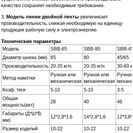
качество сохраняет необходимые требования.
3.
Модель линии двойной ленты
увеличивает
производительность, снижая необходимую на единицу
продукции рабочую силу и электроэнергию
Технические параметры
Модель
SBB-65
SBB-80
SBB-45
Диаметр шнека (мм)
65
80
45/65
Производительность
20-35 кг/ч
20-35 кг/ч
30-60 к
Ручная или
Ручная или
Ручная
Метод намотки
механическая
механическая
механи
Коэф. тяги
5-10
5-10
3-5
Общая
28
40
46
мощность(квт)
Габариты (Д*Ш*В,
12*2,8*1,6
14*2,8*1,6
12*3,8*
мм)
Размер изделий
10-22
10-22
10-22