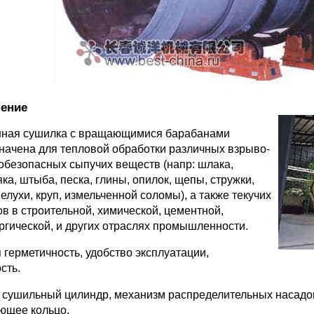
ение
ная сушилка с вращающимися барабанами
начена для тепловой обработки различных взрыво-
обезопасных сыпучих веществ (напр: шлака,
ка, штыба, песка, глины, опилок, щепы, стружки,
елухи, круп, измельченной соломы), а также текучих
ов в строительной, химической, цементной,
ргической, и других отраслях промышленности.
 герметичность, удобство эксплуатации,
сть.
: сушильный цилиндр, механизм распределительных насадо
ющее кольцо.