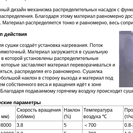
ный дизайн механизма распределительных насадок с функ
 распределения. Благодаря этому материал равномерно дос
. Материал распределяется тонко и равномерно, весь сопри
п действия
ля сушки создаёт установка нагревания. Поток
рямоточный. Материал загружается в сушильную
, в которой установлены распределительные
, которые заставляют материал переворачиваться и
яться, распределяя его равномерно. Сушилка
ебольшой наклон в сторону выхода и материал под
ем собственного веса и вращения идёт к зоне
 Благодаря подаваемому горячему воздуху происходит суш
еские параметры
Скорость вращения
Наклон
Температура
Про
 мм)
(об/мин)
(%)
воздуха ℃
(т/ч
×8000
3.8
5
＜700
0.8-