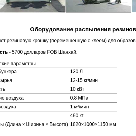
Оборудование распыления резино
ет резиновую крошку (перемешенную с клеем) для образов
сть
- 5700 долларов FOB Шанхай.
ские параметры
бункера
120 Л
сырья
12-15 кг/мин
ть
10 кВт
ие воздуха
0.8 МПа
воздуха
1 м³/мин
480 кг
ы (Длина × Ширина × Высота)
1820×1000×1150 мм