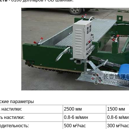
ские параметры
 настилки:
2500 мм
1500 мм
ь настилки:
0.8-6 м/мин
0.8-6 м/м
дительность:
500 м²/час
300 м²/час