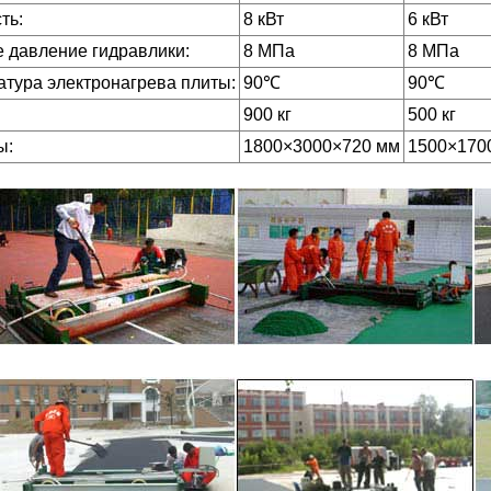
ть:
8 кВт
6 кВт
 давление гидравлики:
8 МПа
8 МПа
тура электронагрева плиты:
90℃
90℃
900 кг
500 кг
ы:
1800×3000×720 мм
1500×170