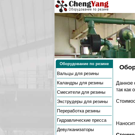
Оборудование по резине
Обор
Вальцы
для резины
Каландры
для резины
Данное 
так как
Смесители
для резины
Стоимос
Экструдеры
для резины
Переработка резины
Гидравлические пресса
Наносит
Девулканизаторы
Стоимо