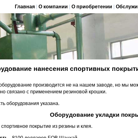
Главная
|
О компании
|
О приобретении
|
Обслужи
удование нанесения спортивных покрыти
оборудование производится не на нашем заводе, но мы мож
 оно связано с применением резиновой крошки.
ть оборудования указана.
Оборудование укладки покр
 спортивное покрытие из резины и клея.
сть
- 8100 долларов FOB Шанхай.