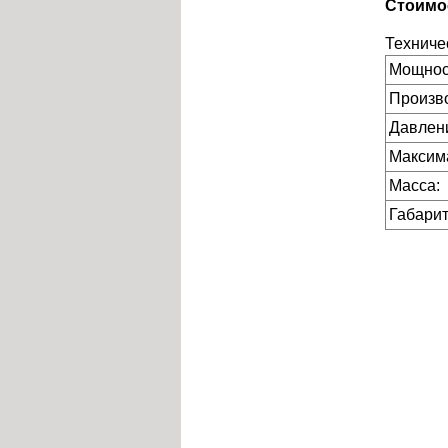
Стоимо
Техниче
Мощност
Произво
Давлен
Максим
Масса:
Габари