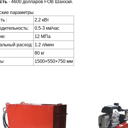
сть
- 4600 долларов FOB Шанхай.
ские параметры
ь :
2.2 кВт
дительность:
0.5-3 км/час
ие:
12 МПа
альный расход:
1.2 л/мин
80 кг
ты
1500×550×750 мм