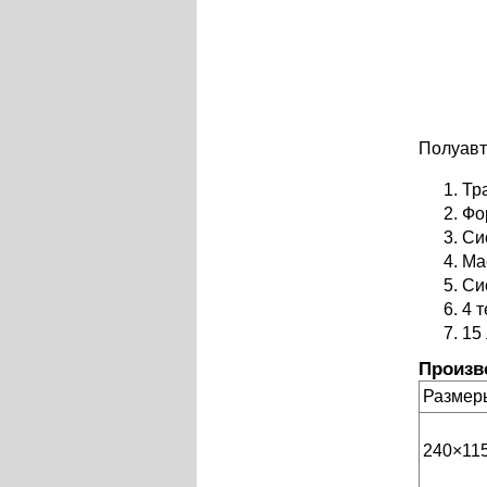
Полуавт
Тр
Фо
Си
Ма
Си
4 
15
Произв
Размер
240×11