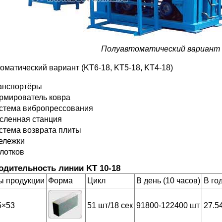
Полуавтоматический вариант
оматический вариант (KT6-18, KT5-18, KT4-18)
анспортёры
рмирователь ковра
стема вибропрессования
сленная станция
стема возврата плиты
тележки
 лотков
одительность линии KT 10-18
ы продукции
Форма
Цикл
В день (10 часов)
В го
5×53
51 шт/18 сек
91800-122400 шт
27.5