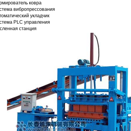
рмирователь ковра
стема вибропрессования
томатический укладчик
стема PLC управления
сленная станция