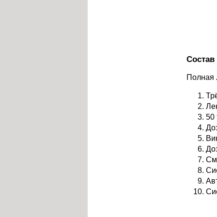
Состав
Полная 
Тр
Ле
50
До
Ви
До
См
Си
Ав
Си