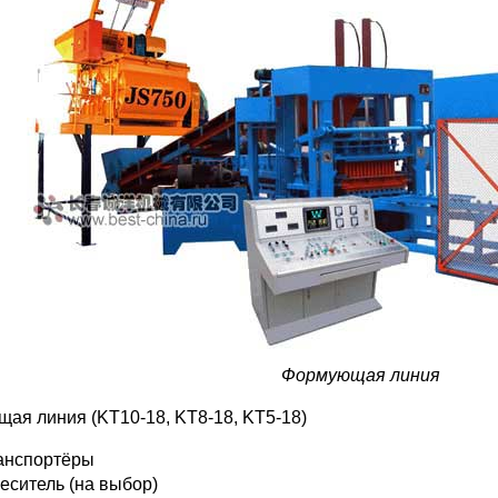
Формующая линия
ая линия (KT10-18, KT8-18, KT5-18)
анспортёры
еситель (на выбор)