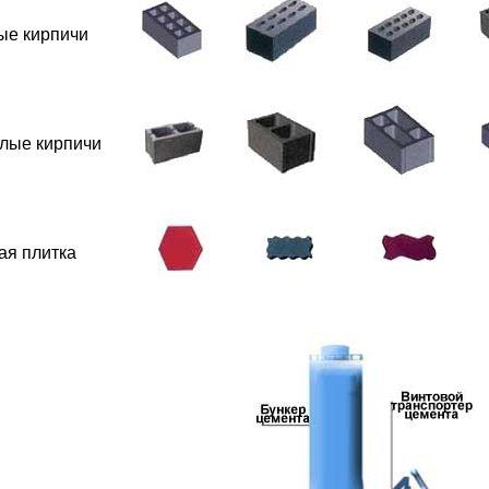
ые кирпичи
лые кирпичи
ая плитка