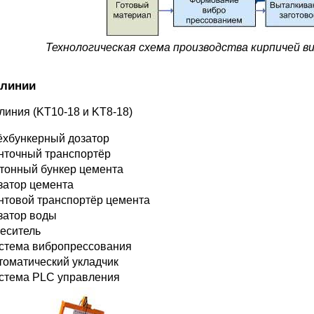
Технологическая схема производства кирпичей в
 линии
линия (KT10-18 и KT8-18)
ёхбункерный дозатор
нточный транспортёр
 тонный бункер цемента
затор цемента
нтовой транспортёр цемента
затор воды
еситель
стема вибропрессования
томатический укладчик
стема PLC управления