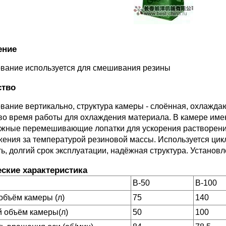
ение
вание используется для смешивания резины
ство
вание вертикально, структура камеры - слоённая, охлажд
во время работы для охлаждения материала. В камере им
жные перемешивающие лопатки для ускорения растворения
жения за температурой резиновой массы. Используется цик
ь, долгий срок эксплуатации, надёжная структура. Установ
еские характеристика
B-50
B-100
объём камеры (л)
75
140
й объём камеры(л)
50
100