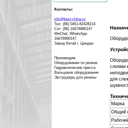
Контакты:
info@best-china.ru
Тел: (86) 0451-82428214
Назнач
Сот: (86) 16678980147
WeChat, WhatsApp:
Оборудо
16678980147
Завод Китай г. Циндао
Устрой
Производим
Оборудо
Оборудование по резине
слоями 
Гидравлические пресса
Вальцовое оборудование
неподви
Экструдеры для резины
для сле
шумност
Технич
Марка
Общий 
Рабочи