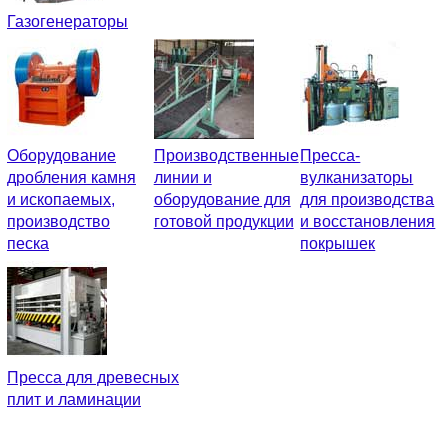
Газогенераторы
Оборудование
Производственные
Пресса-
дробления камня
линии и
вулканизаторы
и ископаемых,
оборудование для
для производства
производство
готовой продукции
и восстановления
песка
покрышек
Пресса для древесных
плит и ламинации