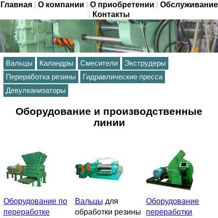
Главная
|
О компании
|
О приобретении
|
Обслуживание
|
Контакты
Вальцы
Каландры
Смесители
Экструдеры
Переработка резины
Гидравлические пресса
Девулканизаторы
Оборудование и производственные
линии
Оборудование по
Вальцы
для
Оборудование
переработке
обработки резины
переработки