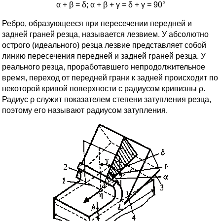
α + β = δ; α + β + γ = δ + γ = 90°
Ребро, образующееся при пересечении передней и
задней граней резца, называется лезвием. У абсолютно
острого (идеального) резца лезвие представляет собой
линию пересечения передней и задней граней резца. У
реального резца, проработавшего непродолжительное
время, переход от передней грани к задней происходит по
некоторой кривой поверхности с радиусом кривизны ρ.
Радиус ρ служит показателем степени затупления резца,
поэтому его называют радиусом затупления.