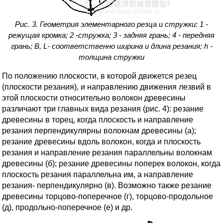
Рис. 3. Геометрия элементарного резца и стружки: 1 -
режущая кромка; 2 -стружка; 3 - задняя грань; 4 - передняя
грань; В, L- соответственно ширина и длина резания; h -
толщина стружки
По положению плоскости, в которой движется резец
(плоскости резания), и направлению движения лезвий в
этой плоскости относительно волокон древесины
различают три главных вида резания (рис. 4): резание
древесины в торец, когда плоскость и направление
резания перпендикулярны волокнам древесины (а);
резание древесины вдоль волокон, когда и плоскость
резания и направление резания параллельны волокнам
древесины (б); резание древесины поперек волокон, когда
плоскость резания параллельна им, а направление
резания- перпендикулярно (в). Возможно также резание
древесины торцово-поперечное (г), торцово-продольное
(д), продольно-поперечное (е) и др.