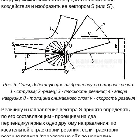
воздействия и изобразить ее вектором S (или S').
Рис. 5. Силы, действующие на древесину со стороны резца:
1 - стружка; 2 -резец; 3 - плоскость резания; 4 - эпюра
нагрузки; й - толщина снимаемого слоя; v - скорость резания
Величину и направление вектора S принято определять
по его составляющим - проекциям на два
перпендикулярных одно другому направления: по
касательной к траектории резания, если траектория
резания прямая (параллельно ей); по нормали к