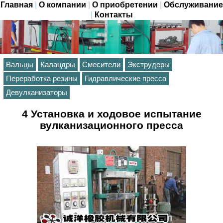
Главная
|
О компании
|
О приобретении
|
Обслуживание
|
Контакты
Вальцы
Каландры
Смесители
Экструдеры
Переработка резины
Гидравлические пресса
Девулканизаторы
4 Установка и ходовое испытание
вулканизационного пресса